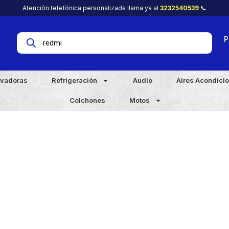
Atención telefónica personalizada llama ya al
3232540539
📞
P
vadoras
Refrigeración
Audio
Aires Acondici
Colchones
Motos
Search Results for: redmi