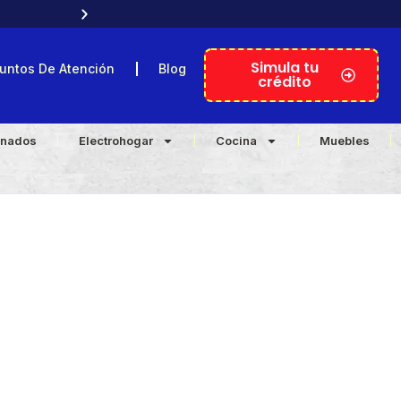
Crédito online con ORPA en segundos 
Simula tu
untos De Atención
Blog
crédito
onados
Electrohogar
Cocina
Muebles