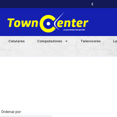
 con tu cédula y tu
WhatsApp Aquí
📲
Celulares
Computadores
Televisores
La
Ordenar por: