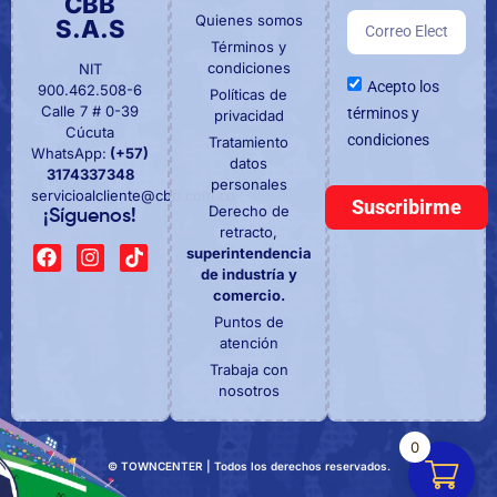
CBB
Quienes somos
S.A.S
Términos y
condiciones
NIT
Acepto los
900.462.508-6
Políticas de
Calle 7 # 0-39
términos y
privacidad
Cúcuta
condiciones
Tratamiento
WhatsApp:
(+57)
datos
3174337348
personales
servicioalcliente@cbb.com.co
Suscribirme
Derecho de
¡Síguenos!
retracto,
superintendencia
de industría y
comercio.
Puntos de
atención
Trabaja con
nosotros
0
© TOWNCENTER | Todos los derechos reservados.