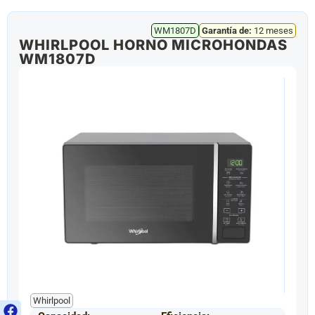
WM1807D
Garantía de:
12 meses
WHIRLPOOL HORNO MICROHONDAS
WM1807D
Whirlpool