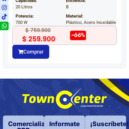
Capacidad:
Eficiencia:
20 Litros
B
Potencia:
Material:
700 W
Plástico, Acero Inoxidable
$
759.900
-66%
$
259.900
Comprar
Comercializadora
Informate
¡Suscríbete!