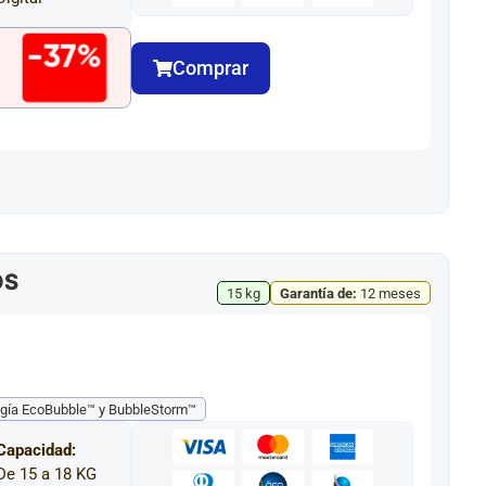
-37%
Comprar
0
OS
15 kg
Garantía de:
12 meses
gía EcoBubble™ y BubbleStorm™
Capacidad:
De 15 a 18 KG