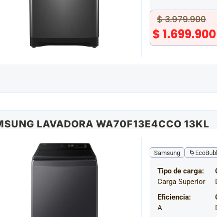
$
3.979.900
$
1.699.900
MSUNG LAVADORA WA70F13E4CCO 13KL
Samsung
🌀EcoBubb
Tipo de carga:
Carga Superior
Eficiencia:
A