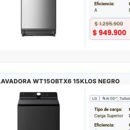
Eficiencia:
A
$
1.295.900
$
949.900
LAVADORA WT15OBTX6 15KLOS NEGRO
LG
🌀AI DD™, Turbo
Tipo de carga:
Carga Superior
Eficiencia: