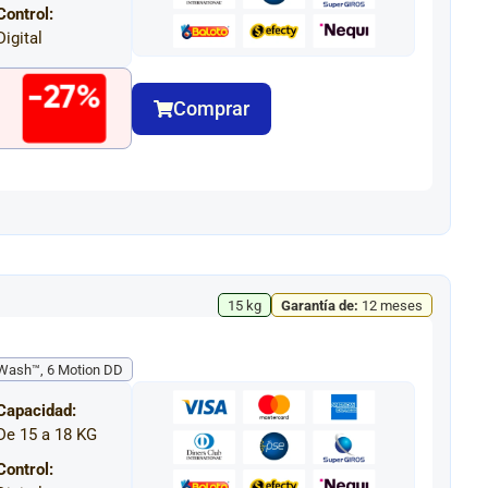
Control:
Digital
-27%
Comprar
15 kg
Garantía de:
12 meses
Wash™, 6 Motion DD
Capacidad:
De 15 a 18 KG
Control: