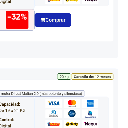
Digital
-32%
Comprar
0
20 kg
Garantía de:
12 meses
 motor Direct Motion 2.0 (más potente y silencioso)
Capacidad:
De 19 a 21 KG
Control:
Digital