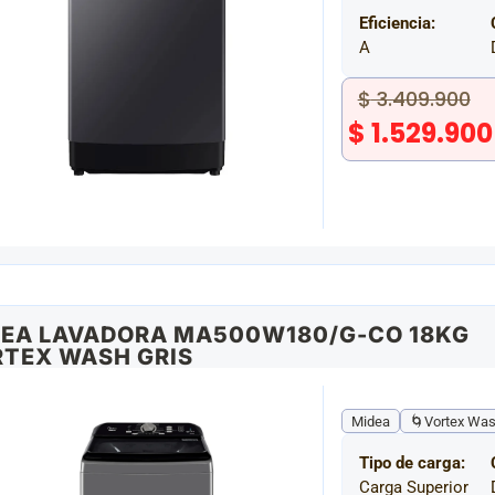
Eficiencia:
A
$
3.409.900
$
1.529.900
EA LAVADORA MA500W180/G-CO 18KG
TEX WASH GRIS
Midea
🌀Vortex Wa
Tipo de carga:
Carga Superior