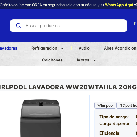
Crédito online con ORPA en segundos solo con tu cédula y tu
WhatsApp Aquí

P
avadoras
Refrigeración
Audio
Aires Acondicio
Colchones
Motos
IRLPOOL LAVADORA WW20WTAHLA 20KG
Whirlpool
🌀Xpert E
Tipo de carga:
Carga Superior
Eficiencia: