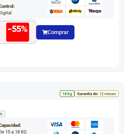
Control:
Digital
-55%
Comprar
18 kg
Garantía de:
12 meses
sh
Capacidad:
De 15 a 18 KG