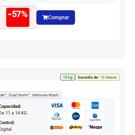
-57%
Comprar
13 kg
Garantía de:
12 meses
le™, Dual Storm™, Intensive Wash
Capacidad:
De 11 a 14 KG
Control:
Digital