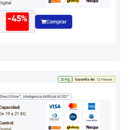
Digital
-45%
Comprar
20 Kg
Garantía de:
12 meses
Direct Drive™, Inteligencia Artificial AI DD™
Capacidad:
De 19 a 21 KG
Control:
Digital