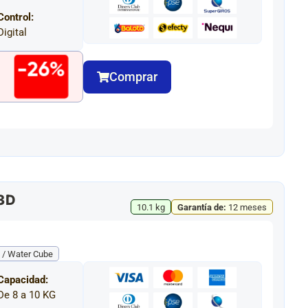
Control:
Digital
-26%
Comprar
3D
10.1 kg
Garantía de:
12 meses
 / Water Cube
Capacidad:
De 8 a 10 KG