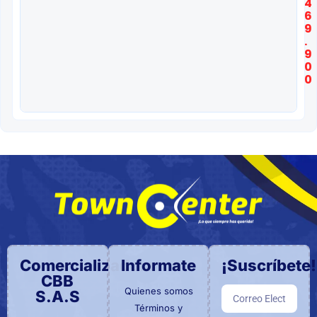
4
6
9
.
9
0
0
Comercializadora
Informate
¡Suscríbete!
CBB
Quienes somos
S.A.S
Términos y