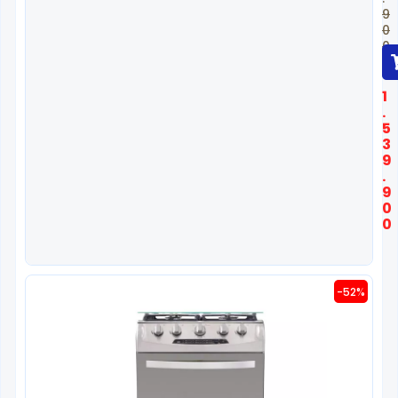
9
0
0
$
1
.
5
3
9
.
9
0
0
-52%