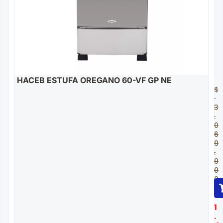
HACEB ESTUFA OREGANO 60-VF GP NE
$
3
.
0
6
9
.
9
0
0
$
1
.