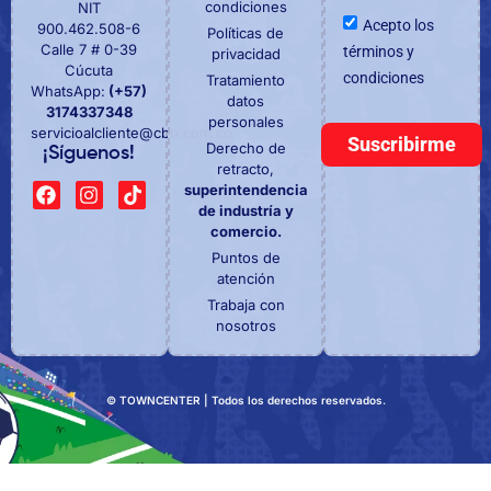
condiciones
NIT
Acepto los
900.462.508-6
Políticas de
Calle 7 # 0-39
términos y
privacidad
Cúcuta
condiciones
Tratamiento
WhatsApp:
(+57)
datos
3174337348
personales
servicioalcliente@cbb.com.co
Suscribirme
Derecho de
¡Síguenos!
retracto,
superintendencia
de industría y
comercio.
Puntos de
atención
Trabaja con
nosotros
© TOWNCENTER | Todos los derechos reservados.