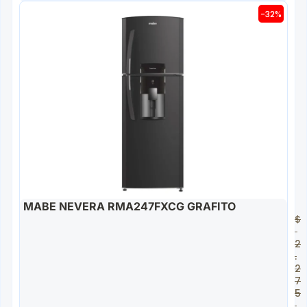
-32%
MABE NEVERA RMA247FXCG GRAFITO
$
2
.
2
7
5
.