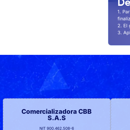
De
1. Pa
final
2. El
3. Ap
Comercializadora CBB
S.A.S
NIT 900.462.508-6