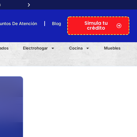

Atención telefónica personal
Simula tu
untos De Atención
Blog
crédito
nados
Electrohogar
Cocina
Muebles