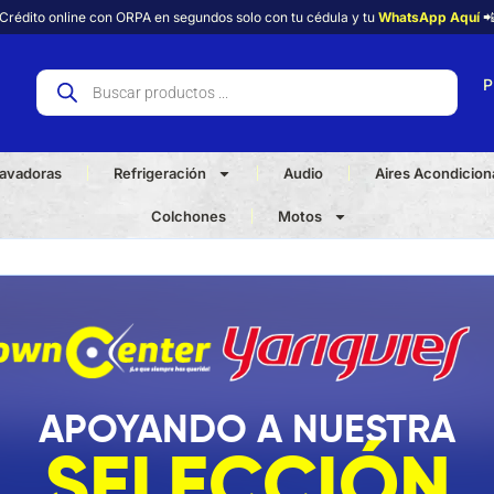
Crédito online con ORPA en segundos solo con tu cédula y tu
WhatsApp Aquí

P
avadoras
Refrigeración
Audio
Aires Acondicio
Colchones
Motos
APOYANDO A NUESTRA
SELECCIÓN