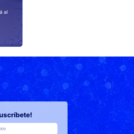
á al
uscríbete!