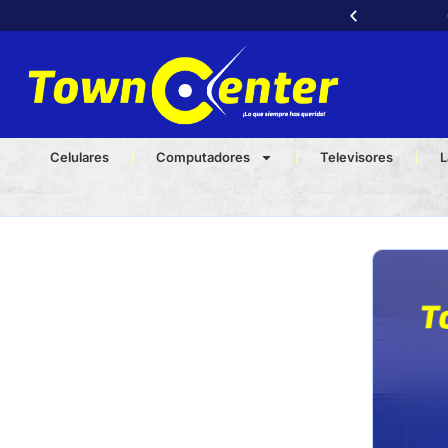
a llama ya al
3232540539
📞
Celulares
Computadores
Televisores
L