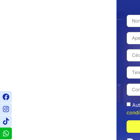
Aut
condi