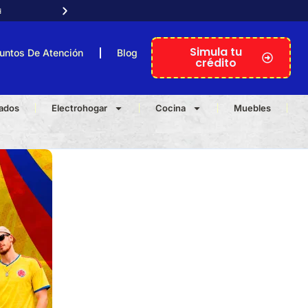

Atención telefónica personal
Simula tu
untos De Atención
Blog
crédito
nados
Electrohogar
Cocina
Muebles