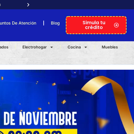

Atención telefónica personal
Simula tu
untos De Atención
Blog
crédito
nados
Electrohogar
Cocina
Muebles