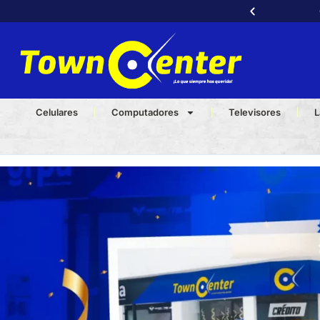
a llama ya al
3232540539
📞
Celulares
Computadores
Televisores
L