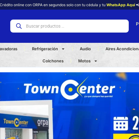
Crédito online con ORPA en segundos solo con tu cédula y tu
WhatsApp Aquí

P
avadoras
Refrigeración
Audio
Aires Acondicio
Colchones
Motos