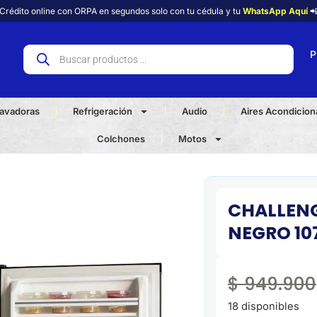
Crédito online con ORPA en segundos solo con tu cédula y tu
WhatsApp Aquí

P
avadoras
Refrigeración
Audio
Aires Acondicio
Colchones
Motos
CHALLENG
NEGRO 10
$
949.900
18 disponibles