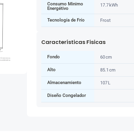
Consumo Minimo
17.7 kWh
Energétivo
Tecnología de Frío
Frost
Características Fisicas
Fondo
60 cm
Alto
85.1 cm
Almacenamiento
107 L
Diseño Congelador