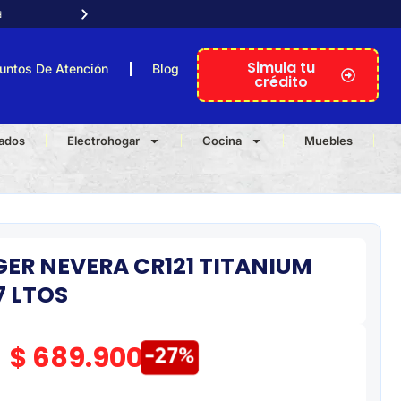

Atención telefónica personal
Simula tu
untos De Atención
Blog
crédito
nados
Electrohogar
Cocina
Muebles
ER NEVERA CR121 TITANIUM
7 LTOS
$
689.900
-27%