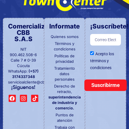
Comercializadora
Informate
¡Suscríbete!
CBB
Quienes somos
S.A.S
Términos y
condiciones
NIT
Acepto los
900.462.508-6
Políticas de
Calle 7 # 0-39
términos y
privacidad
Cúcuta
condiciones
Tratamiento
WhatsApp:
(+57)
datos
3174337348
personales
servicioalcliente@cbb.com.co
Suscribirme
Derecho de
¡Síguenos!
retracto,
superintendencia
de industría y
comercio.
Puntos de
atención
Trabaja con