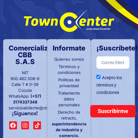
Comercializadora
Informate
¡Suscríbete!
CBB
Quienes somos
S.A.S
Términos y
condiciones
NIT
Acepto los
900.462.508-6
Políticas de
Calle 7 # 0-39
términos y
privacidad
Cúcuta
condiciones
Tratamiento
WhatsApp:
(+57)
datos
3174337348
personales
servicioalcliente@cbb.com.co
Suscribirme
Derecho de
¡Síguenos!
retracto,
superintendencia
de industría y
comercio.