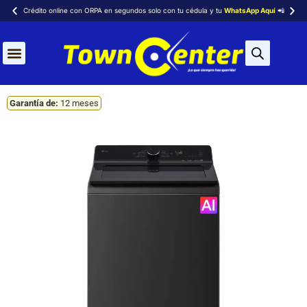
Crédito online con ORPA en segundos solo con tu cédula y tu
WhatsApp Aquí
📲
Aires Acondicionados
Garantía de:
12 meses