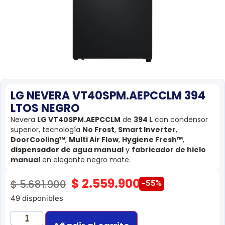
LG NEVERA VT40SPM.AEPCCLM 394
LTOS NEGRO
Nevera
LG VT40SPM.AEPCCLM
de
394 L
con condensor
superior, tecnología
No Frost
,
Smart Inverter
,
DoorCooling™
,
Multi Air Flow
,
Hygiene Fresh™
,
dispensador de agua manual
y
fabricador de hielo
manual
en elegante negro mate.
$
2.559.900
$
5.681.900
-55%
49 disponibles