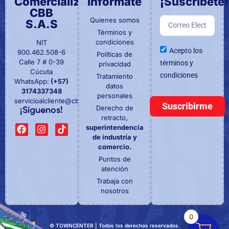
Comercializadora
Informate
¡Suscríbete!
CBB
Quienes somos
S.A.S
Términos y
condiciones
NIT
Acepto los
900.462.508-6
Políticas de
Calle 7 # 0-39
términos y
privacidad
Cúcuta
condiciones
Tratamiento
WhatsApp:
(+57)
datos
3174337348
personales
servicioalcliente@cbb.com.co
Suscribirme
Derecho de
¡Síguenos!
retracto,
superintendencia
de industría y
comercio.
Puntos de
atención
Trabaja con
nosotros
0
© TOWNCENTER | Todos los derechos reservados.