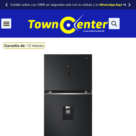
Crédito online con ORPA en segundos solo con tu cédula y tu
WhatsApp Aquí
📲
Aires Acondicionados
Garantía de:
12 meses