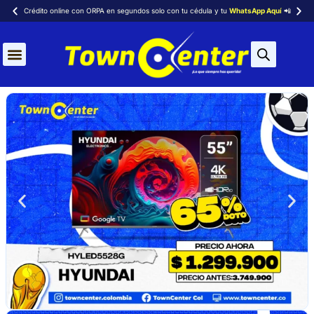
Crédito online con ORPA en segundos solo con tu cédula y tu
WhatsApp Aquí
📲
Aires Acondicionados