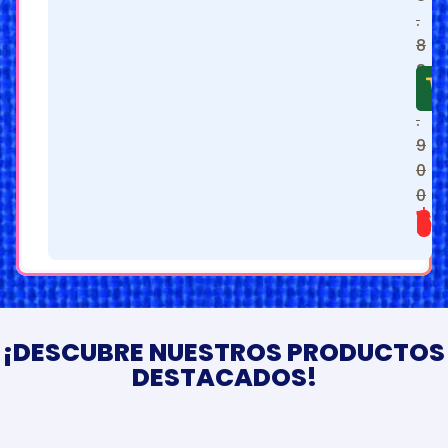
.
8
8
9
.
9
0
0
$
1.639.900
¡DESCUBRE NUESTROS PRODUCTOS
DESTACADOS!