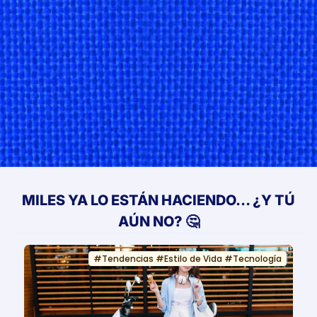
MILES YA LO ESTÁN HACIENDO… ¿Y TÚ
AÚN NO? 🤔
#
Tendencias
#
Estilo de Vida
#
Tecnología