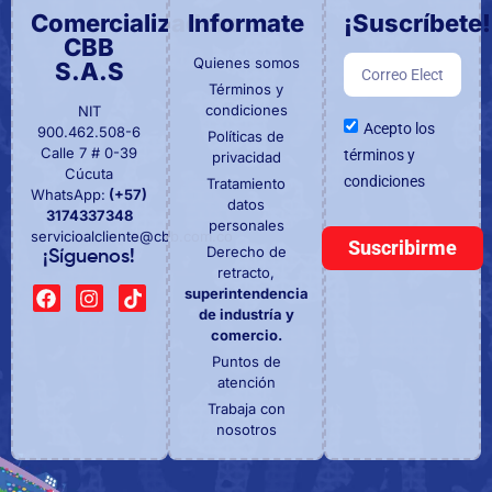
Comercializadora
Informate
¡Suscríbete!
CBB
Quienes somos
S.A.S
Términos y
condiciones
NIT
Acepto los
900.462.508-6
Políticas de
Calle 7 # 0-39
términos y
privacidad
Cúcuta
condiciones
Tratamiento
WhatsApp:
(+57)
datos
3174337348
personales
servicioalcliente@cbb.com.co
Suscribirme
Derecho de
¡Síguenos!
retracto,
superintendencia
de industría y
comercio.
Puntos de
atención
Trabaja con
nosotros