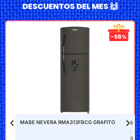
DESCUENTOS DEL MES 🙌
-58%
MABE NEVERA RMA313FBCG GRAFITO
$
3