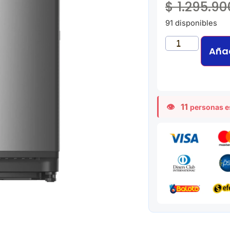
$
1.295.90
91 disponibles
Añad
11
personas e