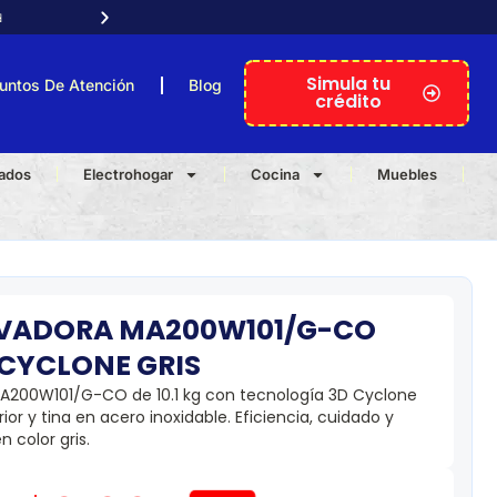

Atención telefónica personal
Simula tu
untos De Atención
Blog
crédito
nados
Electrohogar
Cocina
Muebles
AVADORA MA200W101/G-CO
 CYCLONE GRIS
A200W101/G-CO de 10.1 kg con tecnología 3D Cyclone
or y tina en acero inoxidable. Eficiencia, cuidado y
 color gris.