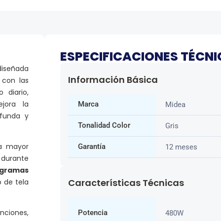
ESPECIFICACIONES TÉCN
iseñada
Información Básica
 con las
o diario,
ora la
Marca
Midea
ofunda y
Tonalidad Color
Gris
na mayor
Garantía
12 meses
 durante
ogramas
Características Técnicas
o de tela
nciones,
Potencia
480W