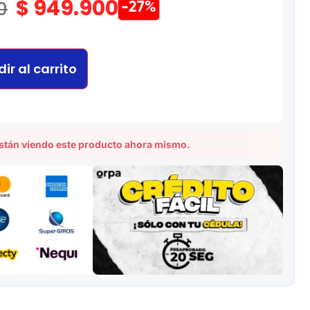
$
949.900
0
-27%
ir al carrito
stán viendo este producto ahora mismo.