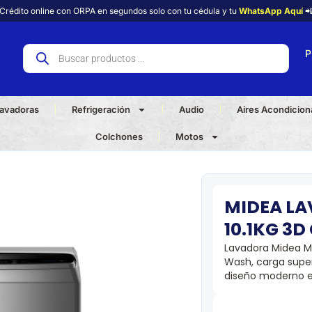
Crédito online con ORPA en segundos solo con tu cédula y tu
WhatsApp Aquí

P
avadoras
Refrigeración
Audio
Aires Acondicio
Colchones
Motos
MIDEA L
10.1KG 3D
Lavadora Midea M
Wash, carga superi
diseño moderno en