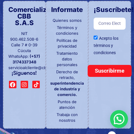
Comercializadora
Informate
¡Suscríbete!
CBB
Quienes somos
S.A.S
Términos y
condiciones
NIT
Acepto los
900.462.508-6
Políticas de
Calle 7 # 0-39
términos y
privacidad
Cúcuta
condiciones
Tratamiento
WhatsApp:
(+57)
datos
3174337348
personales
servicioalcliente@cbb.com.co
Suscribirme
Derecho de
¡Síguenos!
retracto,
superintendencia
de industría y
comercio.
Puntos de
atención
Trabaja con
nosotros