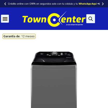
Crédito online con ORPA en segundos solo con tu cédula y tu
WhatsApp Aquí
📲
Garantía de:
12 meses