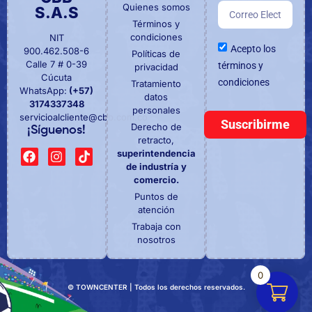
Quienes somos
S.A.S
Términos y
condiciones
NIT
Acepto los
900.462.508-6
Políticas de
Calle 7 # 0-39
términos y
privacidad
Cúcuta
condiciones
Tratamiento
WhatsApp:
(+57)
datos
3174337348
personales
servicioalcliente@cbb.com.co
Suscribirme
Derecho de
¡Síguenos!
retracto,
superintendencia
de industría y
comercio.
Puntos de
atención
Trabaja con
nosotros
0
© TOWNCENTER | Todos los derechos reservados.