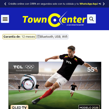
Crédito online con ORPA en segundos solo con tu cédula y tu
WhatsApp Aquí
📲
Aires Acondicionados
Garantía de:
12 meses
🛜Bluetooth, USB, Wifi