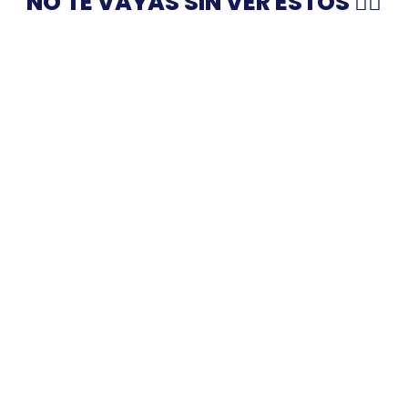
NO TE VAYAS SIN VER ESTOS 👇🏻