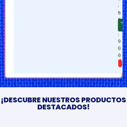
.
5
5
9
.
9
0
0
$
1.099.900
¡DESCUBRE NUESTROS PRODUCTOS
DESTACADOS!