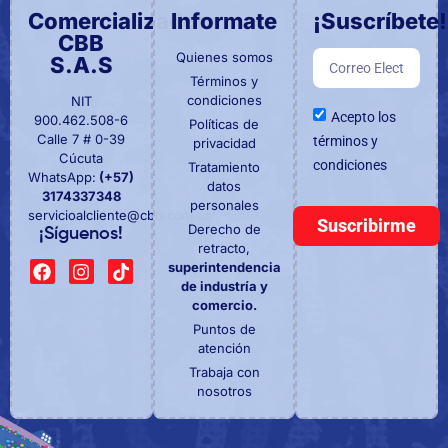
Comercializadora
Informate
¡Suscríbete!
CBB
Quienes somos
S.A.S
Términos y
condiciones
NIT
Acepto los
900.462.508-6
Políticas de
Calle 7 # 0-39
términos y
privacidad
Cúcuta
condiciones
Tratamiento
WhatsApp:
(+57)
datos
3174337348
personales
servicioalcliente@cbb.com.co
Suscribirme
Derecho de
¡Síguenos!
retracto,
superintendencia
de industría y
comercio.
Puntos de
atención
Trabaja con
nosotros