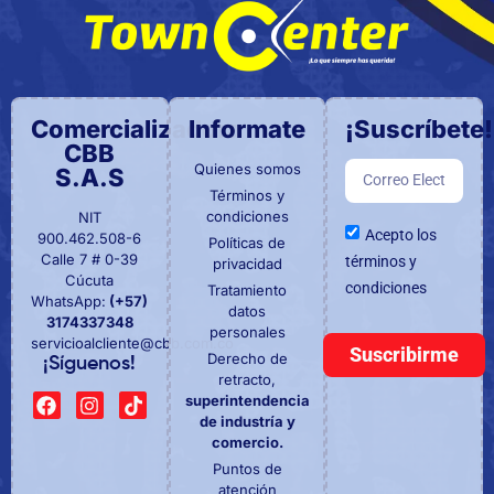
Comercializadora
Informate
¡Suscríbete!
CBB
Quienes somos
S.A.S
Términos y
condiciones
NIT
Acepto los
900.462.508-6
Políticas de
Calle 7 # 0-39
términos y
privacidad
Cúcuta
condiciones
Tratamiento
WhatsApp:
(+57)
datos
3174337348
personales
servicioalcliente@cbb.com.co
Suscribirme
Derecho de
¡Síguenos!
retracto,
superintendencia
de industría y
comercio.
Puntos de
atención