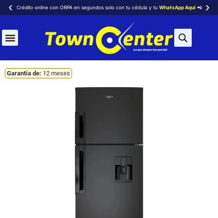
Crédito online con ORPA en segundos solo con tu cédula y tu
WhatsApp Aquí
📲
Aires Acondicionados
Garantía de:
12 meses