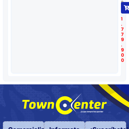
0
$
1
.
7
7
9
.
9
0
0