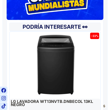
PODRÍA INTERESARTE 👀
-33%
LG LAVADORA WT13NVTB.DNBECOL 13KL
NEGRO
$