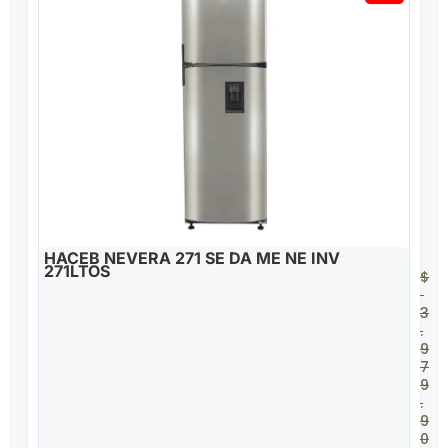
HACEB NEVERA 271 SE DA ME NE INV
271LTOS
$
3
.
9
7
9
.
9
0