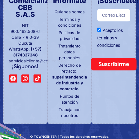
Comercializadora
Informate
¡Suscríbete!
CBB
Quienes somos
S.A.S
Términos y
condiciones
NIT
Acepto los
900.462.508-6
Políticas de
Calle 7 # 0-39
términos y
privacidad
Cúcuta
condiciones
Tratamiento
WhatsApp:
(+57)
datos
3174337348
personales
servicioalcliente@cbb.com.co
Suscribirme
Derecho de
¡Síguenos!
retracto,
superintendencia
de industría y
comercio.
Puntos de
atención
Trabaja con
nosotros
© TOWNCENTER | Todos los derechos reservados.