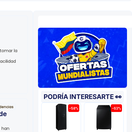
tomar la
acilidad
PODRÍA INTERESARTE 👀
dencias
-58%
-63%
 de
e han