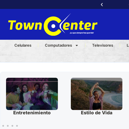
a llama ya al
3232540539
📞
Celulares
Computadores
Televisores
L
Entretenimiento
Estilo de Vida