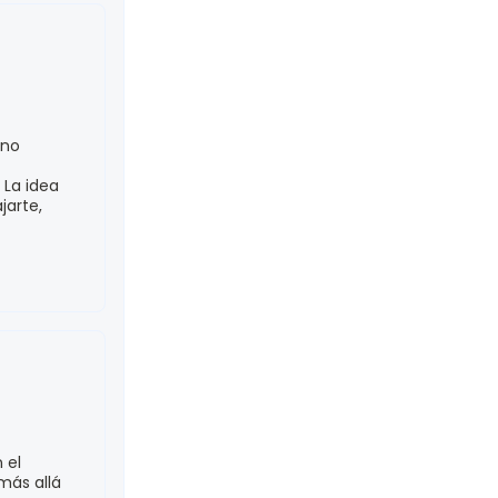
 no
 La idea
jarte,
 el
más allá