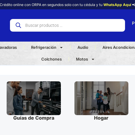
Crédito online con ORPA en segundos solo con tu cédula y tu
WhatsApp Aquí

P
avadoras
Refrigeración
Audio
Aires Acondicio
Colchones
Motos
Guías de Compra
Hogar