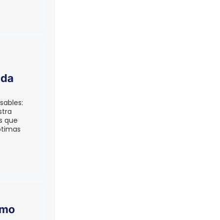
ida
sables:
stra
s que
ptimas
omo