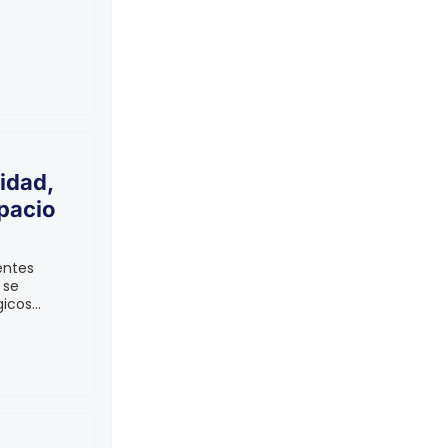
idad,
pacio
entes
 se
cos...