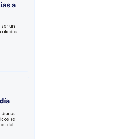
ias a
 ser un
 aliados
día
diarias,
icos se
eas del