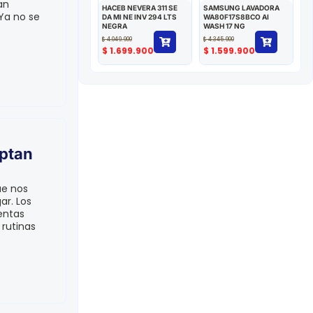
an
HACEB NEVERA 311 SE
SAMSUNG LAVADORA
Ya no se
DA MI NE INV 294 LTS
WA80F17S8BCO AI
NEGRA
WASH 17 NG
$
4.049.900
$
4.345.900
$
1.699.900
$
1.599.900
aptan
ue nos
ar. Los
entas
 rutinas