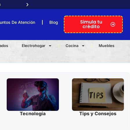

Atención telefónica personal
Simula tu
untos De Atención
Blog
crédito
nados
Electrohogar
Cocina
Muebles
Tecnología
Tips y Consejos