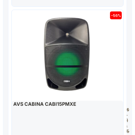
-56%
AVS CABINA CABI15PMXE
$
1
.
5