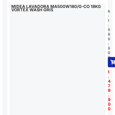
MIDEA LAVADORA MA500W180/G-CO 18KG
VORTEX WASH GRIS
$
1
.
9
8
9
.
9
0
0
$
1
.
4
7
9
.
9
0
0