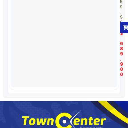
5
9
.
9
0
0
$
6
8
9
.
9
0
0