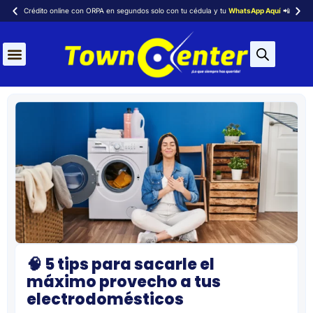
Crédito online con ORPA en segundos solo con tu cédula y tu
WhatsApp Aquí
📲
Aires Acondicionados
🧠 5 tips para sacarle el
máximo provecho a tus
electrodomésticos