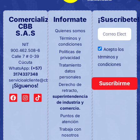
Comercializadora
Informate
¡Suscríbete!
CBB
Quienes somos
S.A.S
Términos y
condiciones
NIT
Acepto los
900.462.508-6
Políticas de
Calle 7 # 0-39
términos y
privacidad
Cúcuta
condiciones
Tratamiento
WhatsApp:
(+57)
datos
3174337348
personales
servicioalcliente@cbb.com.co
Suscribirme
Derecho de
¡Síguenos!
retracto,
superintendencia
de industría y
comercio.
Puntos de
atención
Trabaja con
nosotros