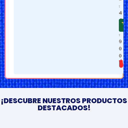
.
4
4
9
.
9
0
0
$
1.399.900
¡DESCUBRE NUESTROS PRODUCTOS
DESTACADOS!