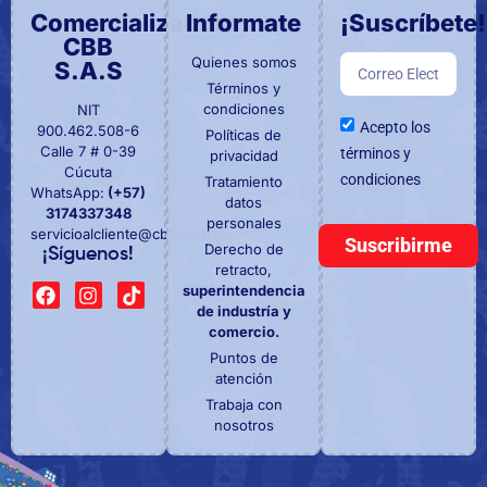
Comercializadora
Informate
¡Suscríbete!
CBB
Quienes somos
S.A.S
Términos y
condiciones
NIT
Acepto los
900.462.508-6
Políticas de
Calle 7 # 0-39
términos y
privacidad
Cúcuta
condiciones
Tratamiento
WhatsApp:
(+57)
datos
3174337348
personales
servicioalcliente@cbb.com.co
Suscribirme
Derecho de
¡Síguenos!
retracto,
superintendencia
de industría y
comercio.
Puntos de
atención
Trabaja con
nosotros