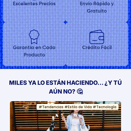
Excelentes Precios
Envio Rápido y
Gratuito
Garantía en Cada
Crédito Fácil
Producto
MILES YA LO ESTÁN HACIENDO… ¿Y TÚ
AÚN NO? 🤔
#
Tendencias
#
Estilo de Vida
#
Tecnología