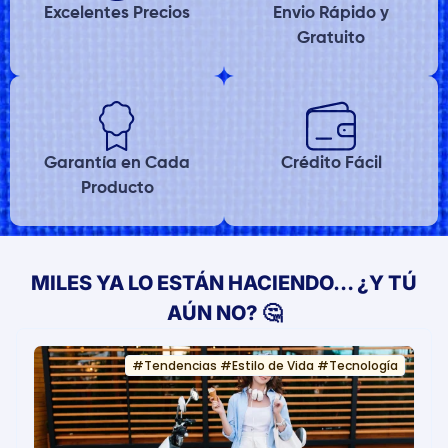
Excelentes Precios
Envio Rápido y
Gratuito
Garantía en Cada
Crédito Fácil
Producto
MILES YA LO ESTÁN HACIENDO… ¿Y TÚ
AÚN NO? 🤔
#
Tendencias
#
Estilo de Vida
#
Tecnología