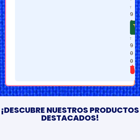
.
9
2
1
.
9
0
0
$
1.299.900
¡DESCUBRE NUESTROS PRODUCTOS
DESTACADOS!