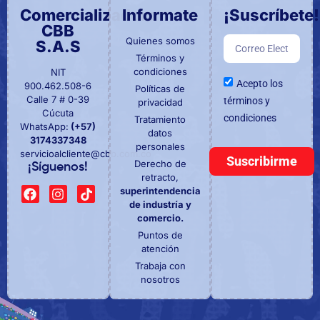
Comercializadora
Informate
¡Suscríbete!
CBB
Quienes somos
S.A.S
Términos y
condiciones
NIT
Acepto los
900.462.508-6
Políticas de
Calle 7 # 0-39
términos y
privacidad
Cúcuta
condiciones
Tratamiento
WhatsApp:
(+57)
datos
3174337348
personales
servicioalcliente@cbb.com.co
Suscribirme
Derecho de
¡Síguenos!
retracto,
superintendencia
de industría y
comercio.
Puntos de
atención
Trabaja con
nosotros