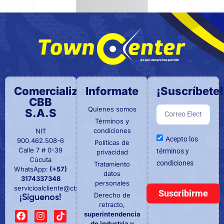
Comercializadora
Informate
¡Suscríbete!
CBB
Quienes somos
S.A.S
Términos y
condiciones
NIT
Acepto los
900.462.508-6
Políticas de
Calle 7 # 0-39
términos y
privacidad
Cúcuta
condiciones
Tratamiento
WhatsApp:
(+57)
datos
3174337348
personales
servicioalcliente@cbb.com.co
Suscribirme
Derecho de
¡Síguenos!
retracto,
superintendencia
de industría y