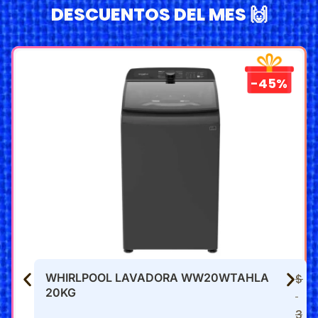
DESCUENTOS DEL MES 🙌
-45%
WHIRLPOOL LAVADORA WW20WTAHLA
$
20KG
3