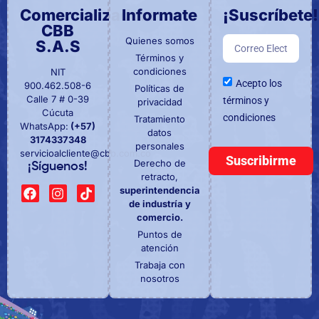
Comercializadora
Informate
¡Suscríbete!
CBB
Quienes somos
S.A.S
Términos y
condiciones
NIT
Acepto los
900.462.508-6
Políticas de
Calle 7 # 0-39
términos y
privacidad
Cúcuta
condiciones
Tratamiento
WhatsApp:
(+57)
datos
3174337348
personales
servicioalcliente@cbb.com.co
Suscribirme
Derecho de
¡Síguenos!
retracto,
superintendencia
de industría y
comercio.
Puntos de
atención
Trabaja con
nosotros