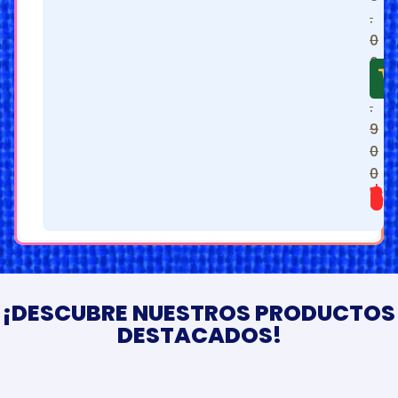
.
0
6
8
.
9
0
0
$
1.699.900
¡DESCUBRE NUESTROS PRODUCTOS
DESTACADOS!