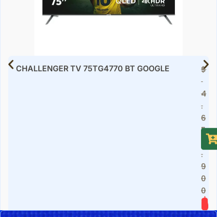
CHALLENGER TV 75TG4770 BT GOOGLE
$
4
.
6
5
9
.
9
0
0
$
2.899.900