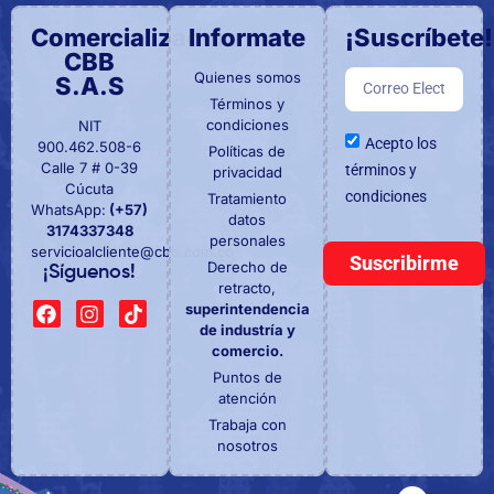
Comercializadora
Informate
¡Suscríbete!
CBB
Quienes somos
S.A.S
Términos y
condiciones
NIT
Acepto los
900.462.508-6
Políticas de
Calle 7 # 0-39
términos y
privacidad
Cúcuta
condiciones
Tratamiento
WhatsApp:
(+57)
datos
3174337348
personales
servicioalcliente@cbb.com.co
Suscribirme
Derecho de
¡Síguenos!
retracto,
superintendencia
de industría y
comercio.
Puntos de
atención
Trabaja con
nosotros