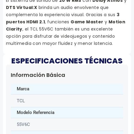
El sistema de sonido de
20 W RMS
con
Dolby Atmos
y
DTS Virtual:X
brinda un audio envolvente que
complementa la experiencia visual. Gracias a sus
3
puertos HDMI 2.1
, funciones
Game Master
y
Motion
Clarity
, el TCL 55V6C también es una excelente
opción para disfrutar de videojuegos y contenido
multimedia con mayor fluidez y menor latencia.
ESPECIFICACIONES TÉCNICAS
Información Básica
Marca
TCL
Modelo Referencia
55V6C