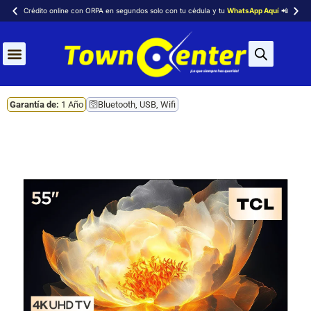
Crédito online con ORPA en segundos solo con tu cédula y tu
WhatsApp Aquí
📲
Aires Acondicionados
Garantía de:
1 Año
🛜Bluetooth, USB, Wifi