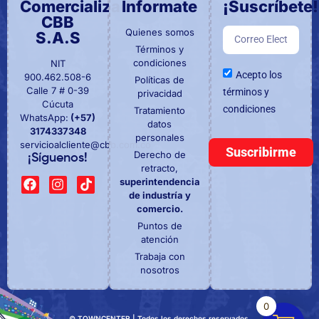
Comercializadora
Informate
¡Suscríbete!
CBB
Quienes somos
S.A.S
Términos y
condiciones
NIT
Acepto los
900.462.508-6
Políticas de
Calle 7 # 0-39
términos y
privacidad
Cúcuta
condiciones
Tratamiento
WhatsApp:
(+57)
datos
3174337348
personales
servicioalcliente@cbb.com.co
Suscribirme
Derecho de
¡Síguenos!
retracto,
superintendencia
de industría y
comercio.
Puntos de
atención
Trabaja con
nosotros
0
© TOWNCENTER | Todos los derechos reservados.