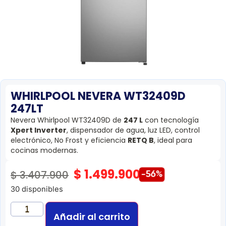
WHIRLPOOL NEVERA WT32409D
247LT
Nevera Whirlpool WT32409D de
247 L
con tecnología
Xpert Inverter
, dispensador de agua, luz LED, control
electrónico, No Frost y eficiencia
RETQ B
, ideal para
cocinas modernas.
$
1.499.900
$
3.407.900
-56%
30 disponibles
Añadir al carrito