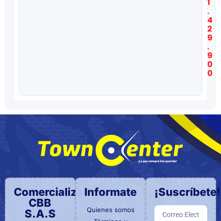
1
.
4
2
9
.
9
0
0
Comercializadora
Informate
¡Suscríbete!
CBB
Quienes somos
S.A.S