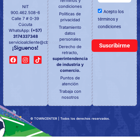
Términos y
condiciones
NIT
Acepto los
900.462.508-6
Políticas de
Calle 7 # 0-39
términos y
privacidad
Cúcuta
condiciones
Tratamiento
WhatsApp:
(+57)
datos
3174337348
personales
servicioalcliente@cbb.com.co
Suscribirme
Derecho de
¡Síguenos!
retracto,
superintendencia
de industría y
comercio.
Puntos de
atención
Trabaja con
nosotros
© TOWNCENTER | Todos los derechos reservados.