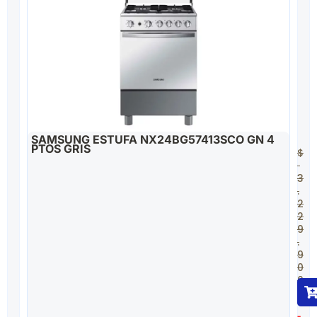
SAMSUNG ESTUFA NX24BG57413SCO GN 4
PTOS GRIS
$
3
.
2
2
9
.
9
0
0
$