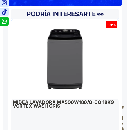
PODRÍA INTERESARTE 👀
-26%
MIDEA LAVADORA MA500W180/G-CO 18KG
VORTEX WASH GRIS
$
1
.
9