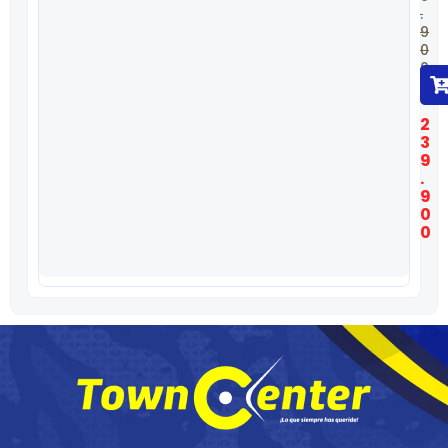
.
9
0
0
$
2
3
9
.
9
0
0