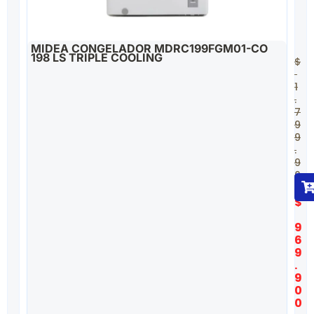
MIDEA CONGELADOR MDRC199FGM01-CO
198 LS TRIPLE COOLING
$
1
.
7
9
9
.
9
0
0
$
9
6
9
.
9
0
0