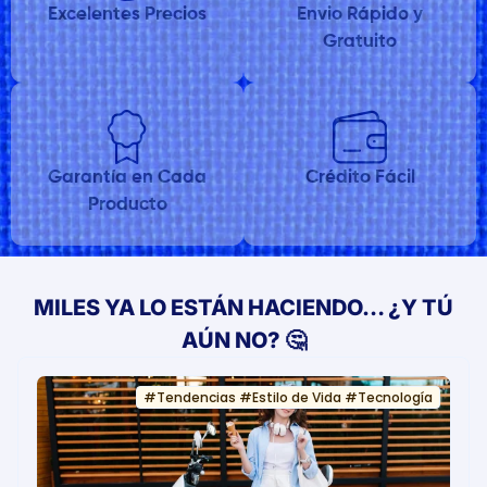
Excelentes Precios
Envio Rápido y
Gratuito
Garantía en Cada
Crédito Fácil
Producto
MILES YA LO ESTÁN HACIENDO… ¿Y TÚ
AÚN NO? 🤔
#
Tendencias
#
Estilo de Vida
#
Tecnología