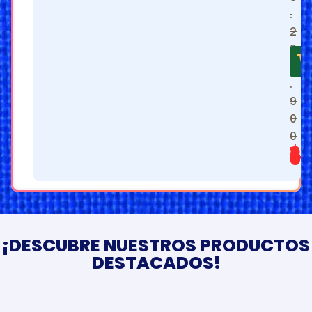
.
2
9
5
.
9
0
0
$
1.469.900
¡DESCUBRE NUESTROS PRODUCTOS
DESTACADOS!