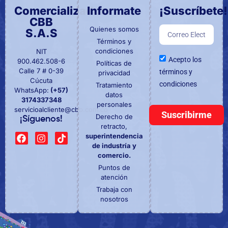
Comercializadora
Informate
¡Suscríbete!
CBB
Quienes somos
S.A.S
Términos y
condiciones
NIT
Acepto los
900.462.508-6
Políticas de
Calle 7 # 0-39
términos y
privacidad
Cúcuta
condiciones
Tratamiento
WhatsApp:
(+57)
datos
3174337348
personales
servicioalcliente@cbb.com.co
Suscribirme
Derecho de
¡Síguenos!
retracto,
superintendencia
de industría y
comercio.
Puntos de
atención
Trabaja con
nosotros