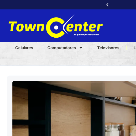
a llama ya al
3232540539
📞
Celulares
Computadores
Televisores
L