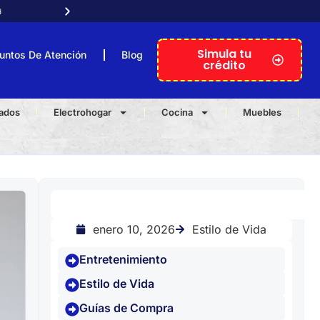

Atención telefónica personal
Simula tu
untos De Atención
Blog
crédito
nados
Electrohogar
Cocina
Muebles
Estilo de Vida
enero 10, 2026
Entretenimiento
Estilo de Vida
Guías de Compra