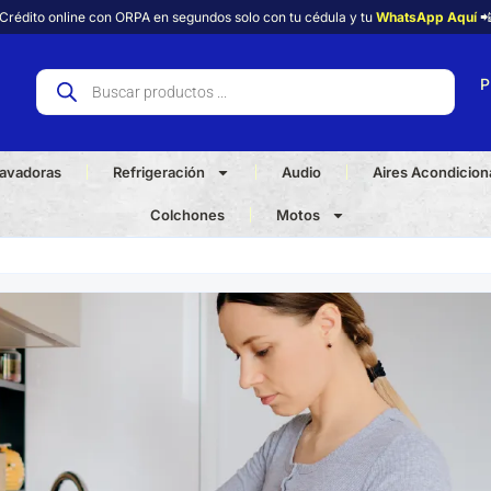
Crédito online con ORPA en segundos solo con tu cédula y tu
WhatsApp Aquí

P
avadoras
Refrigeración
Audio
Aires Acondicio
Colchones
Motos