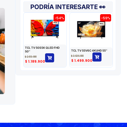
PODRÍA INTERESARTE 👀
-54%
-59%
TCL TV 50S5K QLED FHD
TCL TV 55V6C 4KUHD 55″
50″
$
3.636.900
$
2.613.900
$
1.499.900
$
1.189.900