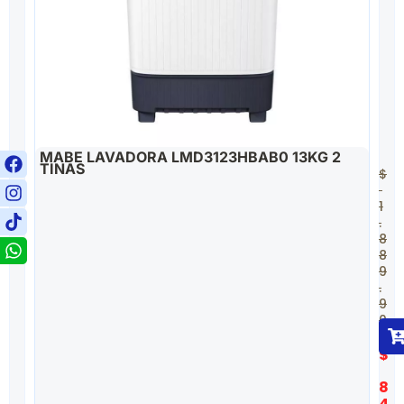
MABE LAVADORA LMD3123HBAB0 13KG 2
TINAS
$
1
.
8
8
9
.
9
0
0
$
8
4