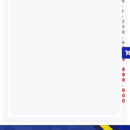
$
1
.
7
7
9
.
9
0
0
$
8
9
9
.
9
0
0