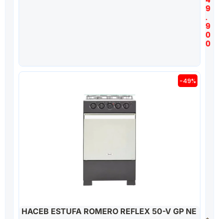
9
.
9
0
0
-49%
HACEB ESTUFA ROMERO REFLEX 50-V GP NE