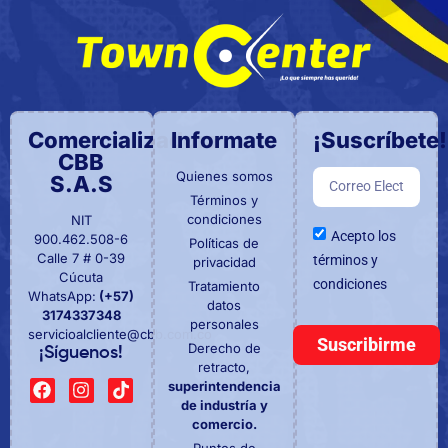
Comercializadora
Informate
¡Suscríbete!
CBB
Quienes somos
S.A.S
Términos y
condiciones
NIT
Acepto los
900.462.508-6
Políticas de
Calle 7 # 0-39
términos y
privacidad
Cúcuta
condiciones
Tratamiento
WhatsApp:
(+57)
datos
3174337348
personales
servicioalcliente@cbb.com.co
Suscribirme
Derecho de
¡Síguenos!
retracto,
superintendencia
de industría y
comercio.
Puntos de