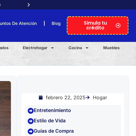

Atención telefónica personal
Simula tu
untos De Atención
Blog
crédito
nados
Electrohogar
Cocina
Muebles
Hogar
febrero 22, 2025
Entretenimiento
Estilo de Vida
Guías de Compra