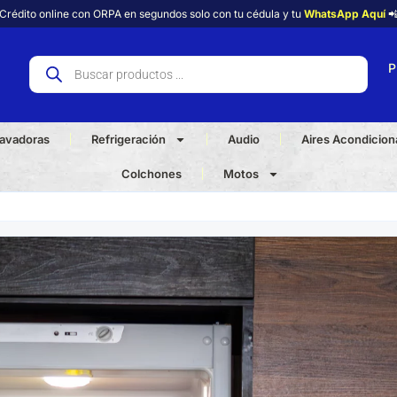
Crédito online con ORPA en segundos solo con tu cédula y tu
WhatsApp Aquí

P
avadoras
Refrigeración
Audio
Aires Acondicio
Colchones
Motos