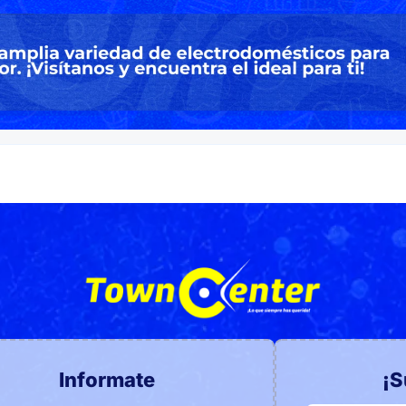
Informate
¡S