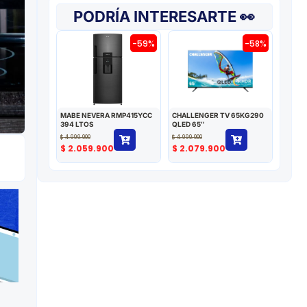
PODRÍA INTERESARTE 👀
-59%
-58%
MABE NEVERA RMP415YCC
CHALLENGER TV 65KG290
394 LTOS
QLED 65″
$
4.999.900
$
4.999.900
$
2.059.900
$
2.079.900