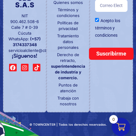
Quienes somos
S.A.S
Términos y
condiciones
NIT
Acepto los
900.462.508-6
Políticas de
Calle 7 # 0-39
términos y
privacidad
Cúcuta
condiciones
Tratamiento
WhatsApp:
(+57)
datos
3174337348
personales
servicioalcliente@cbb.com.co
Suscribirme
Derecho de
¡Síguenos!
retracto,
superintendencia
de industría y
comercio.
Puntos de
atención
Trabaja con
nosotros
0
© TOWNCENTER | Todos los derechos reservados.