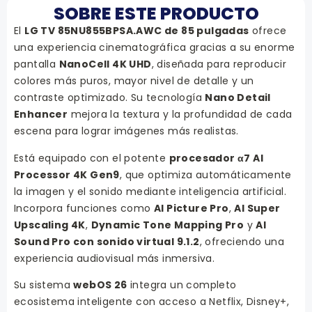
SOBRE ESTE PRODUCTO
El
LG TV 85NU855BPSA.AWC de 85 pulgadas
ofrece
una experiencia cinematográfica gracias a su enorme
pantalla
NanoCell 4K UHD
, diseñada para reproducir
colores más puros, mayor nivel de detalle y un
contraste optimizado. Su tecnología
Nano Detail
Enhancer
mejora la textura y la profundidad de cada
escena para lograr imágenes más realistas.
Está equipado con el potente
procesador α7 AI
Processor 4K Gen9
, que optimiza automáticamente
la imagen y el sonido mediante inteligencia artificial.
Incorpora funciones como
AI Picture Pro
,
AI Super
Upscaling 4K
,
Dynamic Tone Mapping Pro
y
AI
Sound Pro con sonido virtual 9.1.2
, ofreciendo una
experiencia audiovisual más inmersiva.
Su sistema
webOS 26
integra un completo
ecosistema inteligente con acceso a Netflix, Disney+,