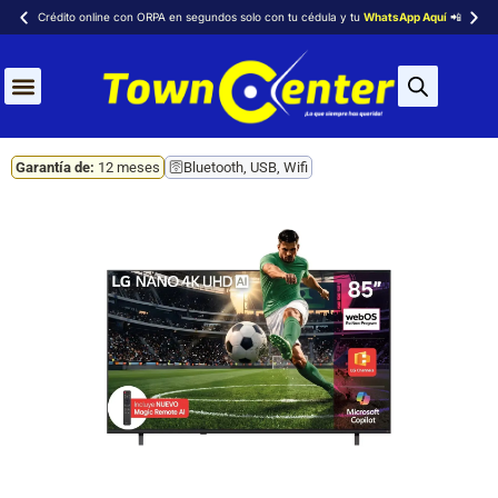
Crédito online con ORPA en segundos solo con tu cédula y tu
WhatsApp Aquí
📲
Aires Acondicionados
Garantía de:
12 meses
🛜Bluetooth, USB, Wifi